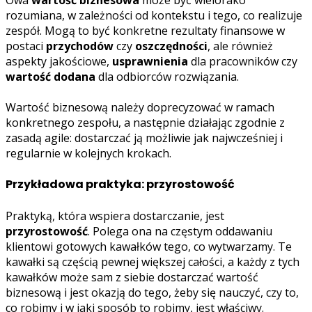
Owa
wartość biznesowa
może być wielorako
rozumiana, w zależności od kontekstu i tego, co realizuje
zespół. Mogą to być konkretne rezultaty finansowe w
postaci
przychodów
czy
oszczędności
, ale również
aspekty jakościowe,
usprawnienia
dla pracowników czy
wartość dodana
dla odbiorców rozwiązania.
Wartość biznesową należy doprecyzować w ramach
konkretnego zespołu, a następnie działając zgodnie z
zasadą agile: dostarczać ją możliwie jak najwcześniej i
regularnie w kolejnych krokach.
Przykładowa praktyka: przyrostowość
Praktyką, która wspiera dostarczanie, jest
przyrostowość
. Polega ona na częstym oddawaniu
klientowi gotowych kawałków tego, co wytwarzamy. Te
kawałki są częścią pewnej większej całości, a każdy z tych
kawałków może sam z siebie dostarczać wartość
biznesową i jest okazją do tego, żeby się nauczyć, czy to,
co robimy i w jaki sposób to robimy, jest właściwy.