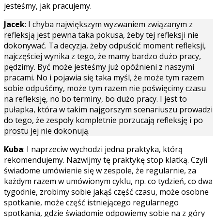
jesteśmy, jak pracujemy.
Jacek
: I chyba największym wyzwaniem związanym z
refleksją jest pewna taka pokusa, żeby tej refleksji nie
dokonywać. Ta decyzja, żeby odpuścić moment refleksji,
najczęściej wynika z tego, że mamy bardzo dużo pracy,
pędzimy. Być może jesteśmy już opóźnieni z naszymi
pracami. No i pojawia się taka myśl, że może tym razem
sobie odpuśćmy, może tym razem nie poświęcimy czasu
na refleksję, no bo terminy, bo dużo pracy. I jest to
pułapka, która w takim najgorszym scenariuszu prowadzi
do tego, że zespoły kompletnie porzucają refleksję i po
prostu jej nie dokonują.
Kuba
: I naprzeciw wychodzi jedna praktyka, którą
rekomendujemy. Nazwijmy tę praktykę stop klatką. Czyli
świadome umówienie się w zespole, że regularnie, za
każdym razem w umówionym cyklu, np. co tydzień, co dwa
tygodnie, zrobimy sobie jakąś część czasu, może osobne
spotkanie, może część istniejącego regularnego
spotkania, gdzie świadomie odpowiemy sobie na z góry