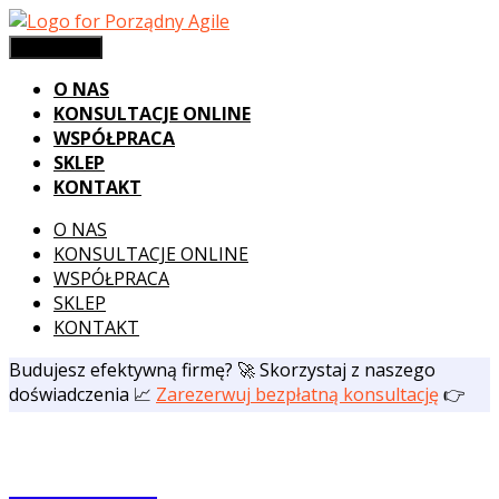
Skip
to
Menu
Menu
content
O NAS
KONSULTACJE ONLINE
WSPÓŁPRACA
SKLEP
KONTAKT
O NAS
KONSULTACJE ONLINE
WSPÓŁPRACA
SKLEP
KONTAKT
Budujesz efektywną firmę? 🚀 Skorzystaj z naszego
doświadczenia 📈
Zarezerwuj bezpłatną konsultację
👉