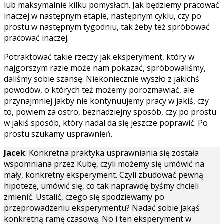
lub maksymalnie kilku pomysłach. Jak będziemy pracować
inaczej w następnym etapie, następnym cyklu, czy po
prostu w następnym tygodniu, tak żeby też spróbować
pracować inaczej.
Potraktować takie rzeczy jak eksperyment, który w
najgorszym razie może nam pokazać, spróbowaliśmy,
daliśmy sobie szansę. Niekoniecznie wyszło z jakichś
powodów, o których też możemy porozmawiać, ale
przynajmniej jakby nie kontynuujemy pracy w jakiś, czy
to, powiem za ostro, beznadziejny sposób, czy po prostu
w jakiś sposób, który nadal da się jeszcze poprawić. Po
prostu szukamy usprawnień.
Jacek
: Konkretna praktyka usprawniania się została
wspomniana przez Kubę, czyli możemy się umówić na
mały, konkretny eksperyment. Czyli zbudować pewną
hipotezę, umówić się, co tak naprawdę byśmy chcieli
zmienić. Ustalić, czego się spodziewamy po
przeprowadzeniu eksperymentu? Nadać sobie jakąś
konkretną ramę czasową. No i ten eksperyment w