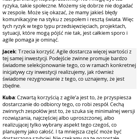
ryzyka, takie społeczne. Możemy się dobrze nie dogadać
w zespole. Może się okazać, że mamy jakieś błędy
komunikacyjne na styku z zespołem i resztą świata. Więc
tych ryzyk w tego typu przedsięwzięciach, projektach,
sytuacji, które mogą pójść nie tak, jest całkiem sporo i
agile pomaga je ominąć.
Jacek
: Trzecia korzyść. Agile dostarcza więcej wartości z
tej samej inwestycji. Podejście zwinne promuje bardzo
świadome selekcjonowanie tego, co w ramach konkretnej
inicjatywy czy inwestycji realizujemy, jak również
świadome rezygnowanie z tego, co uznajemy, że jest
zbędne.
Kuba
: Czwartą korzyścią z agile’a jest to, że przyspiesza
dostarczanie do odbiorcy tego, co robi zespół. Cechą
zwinnych zespołów jest to, że szuka się minimalnej wersji
rozwiązania, najczęściej albo uproszczonej, albo
realizującej tylko wybrany aspekt tego czegoś, co
planujemy jako całość. I ta mniejsza część może być
dostarczona szybciej. Nie czekamy na te pozostałe