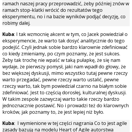
ramach naszej pracy przeprowadzić, żeby później znów w
ramach stop-klatki wrócić do rezultatów tego
eksperymentu, no i na bazie wyników podjąć decyzję, co
robimy dalej.
Kuba
: I tak wzmocnię akcent w tym, co Jacek powiedział o
eksperymencie, że warto tak dosyć analitycznie do tego
podejść. Czyli jednak sobie bardzo klarownie zdefiniować
co kiedy zmieniamy, po czym poznamy, że jest sukces.
Żeby tak trochę nie wpaść w taką pułapkę, że się nam
wydaje, że pierwszy pomysł, jaki nam wpadł do głowy, że
bez większej dyskusji, mimo wszystko tutaj pewne rzeczy
warto przegadać, pewne rzeczy warto ustalić, pewne
rzeczy warto, tak bym powiedział czarno na białym sobie
zdefiniować. Jest to częścią dorosłej, kulturalnej dyskusji.
W takim zespole zazwyczaj warto takie rzeczy bardzo
jednoznacznie postawić. No i prowadzi też do klarownych
kroków, jak poznamy to, że jest lepiej niż było.
Kuba
: I wymienione w tej części nagrania Co to jest agile
zasady bazują na modelu Heart of Agile autorstwa