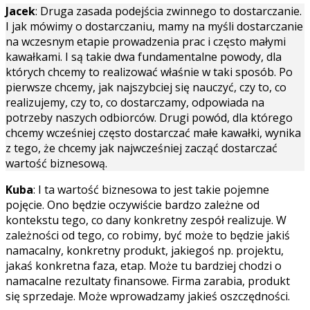
Jacek
: Druga zasada podejścia zwinnego to dostarczanie.
I jak mówimy o dostarczaniu, mamy na myśli dostarczanie
na wczesnym etapie prowadzenia prac i często małymi
kawałkami. I są takie dwa fundamentalne powody, dla
których chcemy to realizować właśnie w taki sposób. Po
pierwsze chcemy, jak najszybciej się nauczyć, czy to, co
realizujemy, czy to, co dostarczamy, odpowiada na
potrzeby naszych odbiorców. Drugi powód, dla którego
chcemy wcześniej często dostarczać małe kawałki, wynika
z tego, że chcemy jak najwcześniej zacząć dostarczać
wartość biznesową.
Kuba
: I ta wartość biznesowa to jest takie pojemne
pojęcie. Ono będzie oczywiście bardzo zależne od
kontekstu tego, co dany konkretny zespół realizuje. W
zależności od tego, co robimy, być może to będzie jakiś
namacalny, konkretny produkt, jakiegoś np. projektu,
jakaś konkretna faza, etap. Może tu bardziej chodzi o
namacalne rezultaty finansowe. Firma zarabia, produkt
się sprzedaje. Może wprowadzamy jakieś oszczędności.