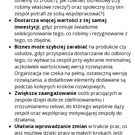
umiemy to zrobić?), jak również biznesowy (czy
robimy właściwe rzeczy?) oraz społeczny (czy ten
zespół potrafi ze sobą współpracować?).
Dostarcza więcej wartości z tej samej
inwestycji
, gdyż promuje świadomie
selekcjonowanie tego, co robimy i rezygnowanie z
tego, co zbędne,
Biznes może szybciej zarabiać
na produkcie czy
usłudze, gdyż przyspiesza dostarczanie do odbiorcy
tego, co wytwarza zespół przy wybranie minimalnej,
aczkolwiek wartościowej wersji rozwiązania.
Organizacja nie czeka na pełną, ostateczną wersję
rozwiązania, a dodatkowe elementy dodawane są
podczas kolejnych kroków rozwojowych,
Zwiększa zaangażowanie
osób pracujących w
zespole dzięki dobrze zdefiniowanemu i
zrozumianemu celowi, do którego wspólnie dąży
zespół oraz współpracy motywującej zespoły do
działania,
Ułatwia wprowadzanie zmian
w trakcie prac, co
jest możliwe dzięki pracy w małych krokach. Jeśli