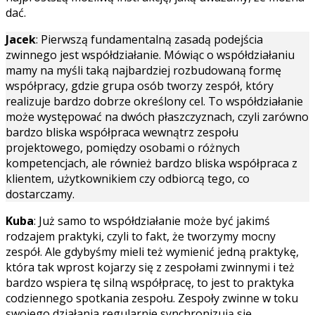
dać.
Jacek
: Pierwszą fundamentalną zasadą podejścia
zwinnego jest współdziałanie. Mówiąc o współdziałaniu
mamy na myśli taką najbardziej rozbudowaną formę
współpracy, gdzie grupa osób tworzy zespół, który
realizuje bardzo dobrze określony cel. To współdziałanie
może występować na dwóch płaszczyznach, czyli zarówno
bardzo bliska współpraca wewnątrz zespołu
projektowego, pomiędzy osobami o różnych
kompetencjach, ale również bardzo bliska współpraca z
klientem, użytkownikiem czy odbiorcą tego, co
dostarczamy.
Kuba
: Już samo to współdziałanie może być jakimś
rodzajem praktyki, czyli to fakt, że tworzymy mocny
zespół. Ale gdybyśmy mieli też wymienić jedną praktykę,
która tak wprost kojarzy się z zespołami zwinnymi i też
bardzo wspiera tę silną współpracę, to jest to praktyka
codziennego spotkania zespołu. Zespoły zwinne w toku
swojego działania regularnie synchronizują się,