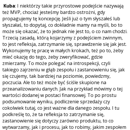
Kuba
: I niektórzy takie przyrostowe podejście nazywają
też MVP, chociaż jesteśmy bardzo ostrożni, gdy
propagujemy tę koncepcję. Jeśli już o tym słyszałeś lub
słyszałaś, to dopytaj, co dokładnie mamy na myśli, bo to
może się okazać, że to jednak nie jest to, o co nam chodzi.
Trzecią zasadą, którą kojarzymy z podejściem zwinnym,
to jest refleksja, zatrzymanie się, sprawdzenie się jak jest.
Wykonujemy tę pracę w małych krokach, też po to, żeby
mieć okazję do tego, żeby zweryfikować, gdzie
zmierzamy. To może polegać na introspekcji, czyli
takiego zajrzeniu w głąb zespołu i zastanowieniu się, jak
się czujemy, tak bardziej na poziomie, powiedzmy,
poczucia. Ale to też może być ściśle skupione na
przeanalizowaniu danych. Jak na przykład mówimy o tej
wartości dodanej w postaci finansowej. To po prostu
podsumowanie wyniku, podliczenie sprzedaży czy
cokolwiek tutaj, co jest ważne dla danego zespołu. I tu
podkreślę to, że ta refleksja to zatrzymanie się,
zastanowienie się dotyczy zarówno produktu, to co
wytwarzamy, jak i procesu, jak to robimy, jakim zespołem