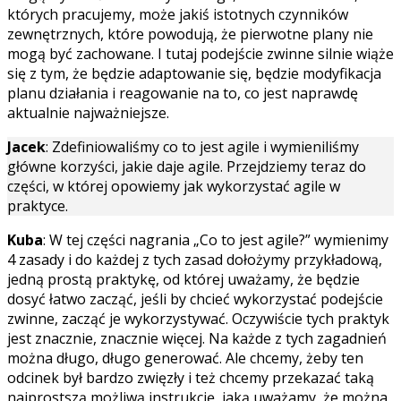
których pracujemy, może jakiś istotnych czynników
zewnętrznych, które powodują, że pierwotne plany nie
mogą być zachowane. I tutaj podejście zwinne silnie wiąże
się z tym, że będzie adaptowanie się, będzie modyfikacja
planu działania i reagowanie na to, co jest naprawdę
aktualnie najważniejsze.
Jacek
: Zdefiniowaliśmy co to jest agile i wymieniliśmy
główne korzyści, jakie daje agile. Przejdziemy teraz do
części, w której opowiemy jak wykorzystać agile w
praktyce.
Kuba
: W tej części nagrania „Co to jest agile?” wymienimy
4 zasady i do każdej z tych zasad dołożymy przykładową,
jedną prostą praktykę, od której uważamy, że będzie
dosyć łatwo zacząć, jeśli by chcieć wykorzystać podejście
zwinne, zacząć je wykorzystywać. Oczywiście tych praktyk
jest znacznie, znacznie więcej. Na każde z tych zagadnień
można długo, długo generować. Ale chcemy, żeby ten
odcinek był bardzo zwięzły i też chcemy przekazać taką
najprostszą możliwą instrukcję, jaką uważamy, że można