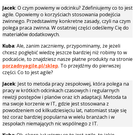
Jacek
: O czym powiemy w odcinku? Zdefiniujemy co to jest
agile. Opowiemy o korzyściach stosowania podejścia
zwinnego. Przedstawimy konkretne zasady, czyli na czym
polega praca zwinna. W ostatniej części odeślemy Cię do
materiałów dodatkowych.
Kuba
: Ale, zanim zaczniemy, przypominamy, że jeżeli
chcesz pogłębić wiedzę jeszcze bardziej niż robimy to w
podcaście, to znajdziesz nasze płatne produkty na stronie
porzadnyagile.pl/sklep
. To przejdźmy do pierwszej
części. Co to jest agile?
Jacek
: Jest to metoda pracy zespołowej, która polega na
pracy w krótkich odcinkach czasowych i regularnych
rewizji postępów i planów oraz ich adaptacji. Metoda ta
ma swoje korzenie w IT, gdzie jest stosowana z
powodzeniem od kilkudziesięciu lat, natomiast staje się
też coraz bardziej popularna w wielu branżach i w
zespołach niemających nic wspólnego z IT.
Kuba
: Ok, skoro już wiemy co to jest agile, to jakie