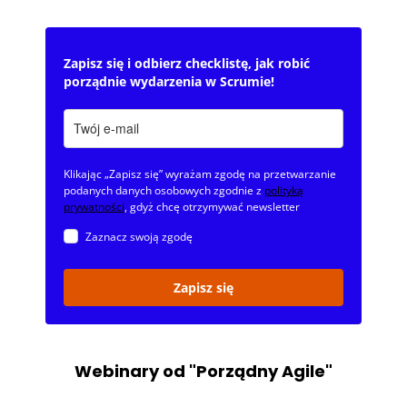
Zapisz się i odbierz checklistę, jak robić
porządnie wydarzenia w Scrumie!
Klikając „Zapisz się” wyrażam zgodę na przetwarzanie
podanych danych osobowych zgodnie z
polityką
prywatności
, gdyż chcę otrzymywać newsletter
Zaznacz swoją zgodę
Zapisz się
Webinary od "Porządny Agile"