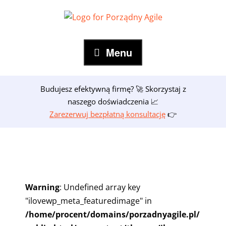
Skip
to
content
Menu
Budujesz efektywną firmę? 🚀 Skorzystaj z
naszego doświadczenia 📈
Zarezerwuj bezpłatną konsultację
👉
Warning
: Undefined array key
"ilovewp_meta_featuredimage" in
/home/procent/domains/porzadnyagile.pl/