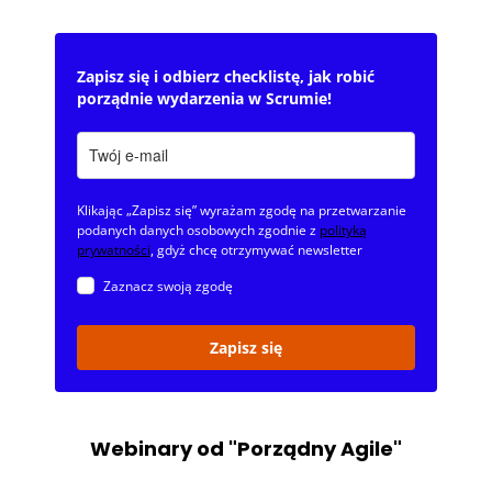
Zapisz się i odbierz checklistę, jak robić
porządnie wydarzenia w Scrumie!
Klikając „Zapisz się” wyrażam zgodę na przetwarzanie
podanych danych osobowych zgodnie z
polityką
prywatności
, gdyż chcę otrzymywać newsletter
Zaznacz swoją zgodę
Zapisz się
Webinary od "Porządny Agile"