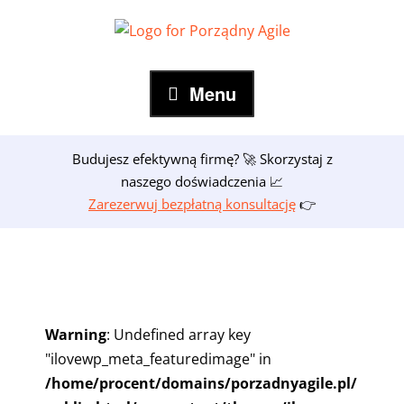
Skip
to
content
Menu
Budujesz efektywną firmę? 🚀 Skorzystaj z
naszego doświadczenia 📈
Zarezerwuj bezpłatną konsultację
👉
Warning
: Undefined array key
"ilovewp_meta_featuredimage" in
/home/procent/domains/porzadnyagile.pl/