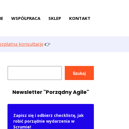
NE
WSPÓŁPRACA
SKLEP
KONTAKT
zpłatną konsultację
👉
Szukaj
Szukaj
Newsletter "Porządny Agile"
Zapisz się i odbierz checklistę, jak
robić porządnie wydarzenia w
Scrumie!