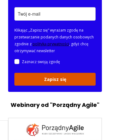
Klikając „Zapisz się” wyrażam zgodę na
przetwarzanie podanych danych osobowych
zgodnie z
polityką prywatności
, gdyż chcę
otrzymywać newsletter
Zaznacz swoją zgodę
Zapisz się
Webinary od "Porządny Agile"