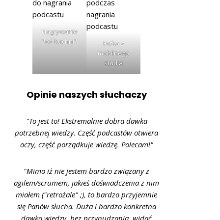
Nagrywanie
"od kuchni"
Fotka z
mobilnego
studia
Opinie naszych słuchaczy
"To jest to! Ekstremalnie dobra dawka
potrzebnej wiedzy. Część podcastów otwiera
oczy, część porządkuje wiedzę. Polecam!"
"Mimo iż nie jestem bardzo związany z
agilem/scrumem, jakieś doświadczenia z nim
miałem ("retrożale" ;), to bardzo przyjemnie
się Panów słucha. Duża i bardzo konkretna
dawka wiedzy, bez przynudzania, widać