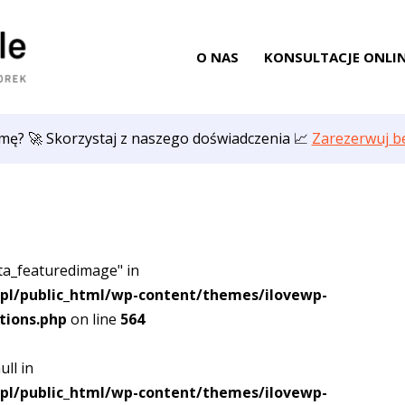
Skip
to
O NAS
KONSULTACJE ONLI
content
mę? 🚀 Skorzystaj z naszego doświadczenia 📈
Zarezerwuj be
ta_featuredimage" in
pl/public_html/wp-content/themes/ilovewp-
tions.php
on line
564
ull in
pl/public_html/wp-content/themes/ilovewp-