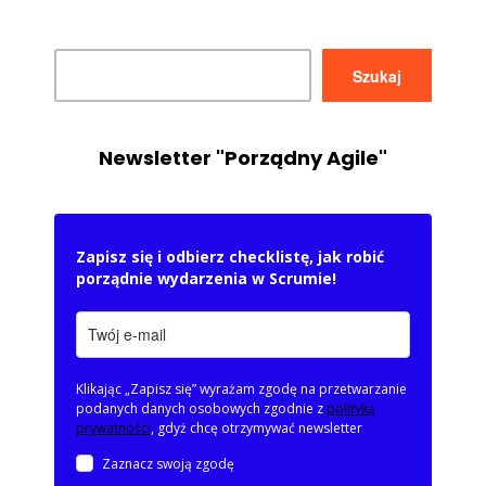
Szukaj
Szukaj
Newsletter "Porządny Agile"
Zapisz się i odbierz checklistę, jak robić
porządnie wydarzenia w Scrumie!
Klikając „Zapisz się” wyrażam zgodę na przetwarzanie
podanych danych osobowych zgodnie z
polityką
prywatności
, gdyż chcę otrzymywać newsletter
Zaznacz swoją zgodę