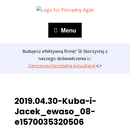
Skip
to
content
Menu
Budujesz efektywną firmę? 🚀 Skorzystaj z
naszego doświadczenia 📈
Zarezerwuj bezpłatną konsultację
👉
2019.04.30-Kuba-i-
Jacek_ewaso_08-
e1570035320506