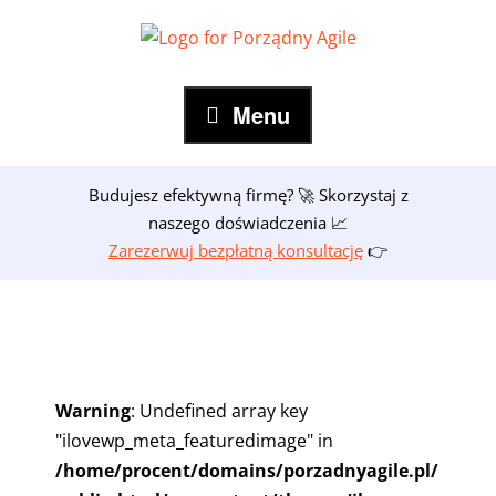
Skip
to
content
Menu
Budujesz efektywną firmę? 🚀 Skorzystaj z
naszego doświadczenia 📈
Zarezerwuj bezpłatną konsultację
👉
Warning
: Undefined array key
"ilovewp_meta_featuredimage" in
/home/procent/domains/porzadnyagile.pl/