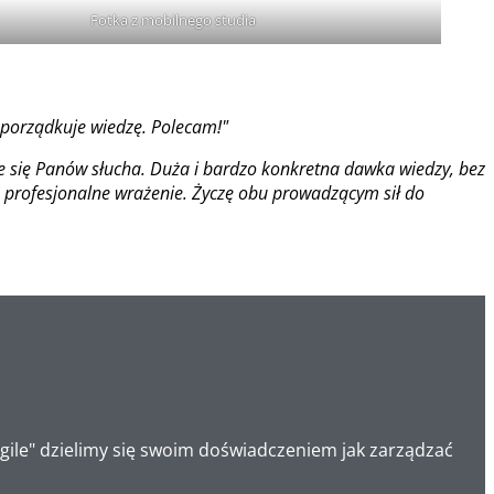
Fotka z mobilnego studia
ć porządkuje wiedzę. Polecam!"
ie się Panów słucha. Duża i bardzo konkretna dawka wiedzy, bez
a profesjonalne wrażenie. Życzę obu prowadzącym sił do
Agile" dzielimy się swoim doświadczeniem jak zarządzać