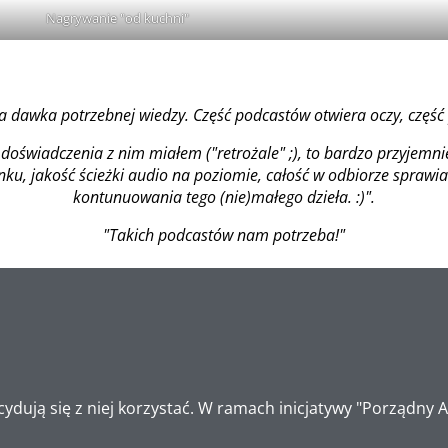
Nagrywanie "od kuchni"
ra dawka potrzebnej wiedzy. Część podcastów otwiera oczy, częś
doświadczenia z nim miałem ("retrożale" ;), to bardzo przyjemn
u, jakość ścieżki audio na poziomie, całość w odbiorze sprawi
kontunuowania tego (nie)małego dzieła. :)".
"Takich podcastów nam potrzeba!"
ydują się z niej korzystać. W ramach inicjatywy "Porządny 