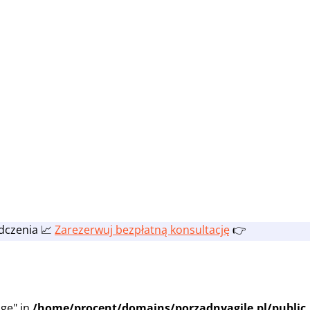
adczenia 📈
Zarezerwuj bezpłatną konsultację
👉
ge" in
/home/procent/domains/porzadnyagile.pl/public