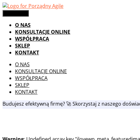
Skip
to
Menu
Menu
content
O NAS
KONSULTACJE ONLINE
WSPÓŁPRACA
SKLEP
KONTAKT
O NAS
KONSULTACJE ONLINE
WSPÓŁPRACA
SKLEP
KONTAKT
Budujesz efektywną firmę? 🚀 Skorzystaj z naszego doświ
Warning
: Undefined array key "ilovewp_meta_featuredima