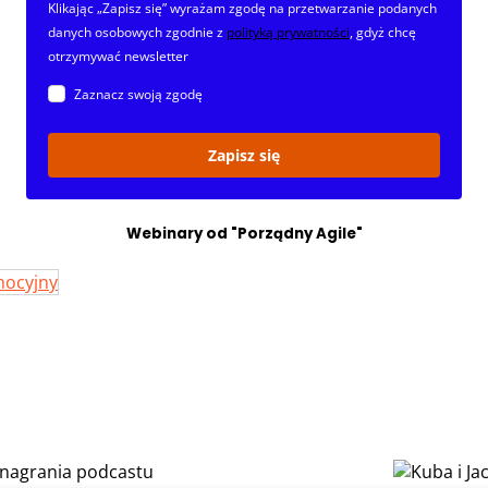
Klikając „Zapisz się” wyrażam zgodę na przetwarzanie podanych
danych osobowych zgodnie z
polityką prywatności
, gdyż chcę
otrzymywać newsletter
Zaznacz swoją zgodę
Zapisz się
Webinary od "Porządny Agile"