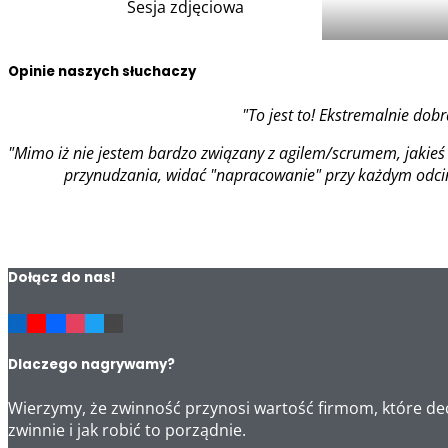
Sesja zdjęciowa
Opinie naszych słuchaczy
"To jest to! Ekstremalnie dob
"Mimo iż nie jestem bardzo związany z agilem/scrumem, jakieś 
przynudzania, widać "napracowanie" przy każdym odcink
Dołącz do nas!
Dlaczego nagrywamy?
Wierzymy, że zwinność przynosi wartość firmom, które dec
zwinnie i jak robić to porządnie.