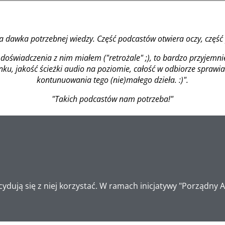
ra dawka potrzebnej wiedzy. Część podcastów otwiera oczy, częś
doświadczenia z nim miałem ("retrożale" ;), to bardzo przyjemn
u, jakość ścieżki audio na poziomie, całość w odbiorze sprawi
kontunuowania tego (nie)małego dzieła. :)".
"Takich podcastów nam potrzeba!"
ydują się z niej korzystać. W ramach inicjatywy "Porządny 