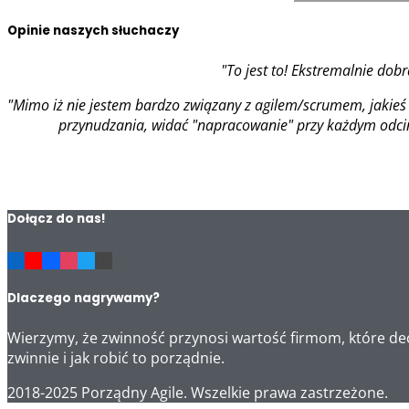
Opinie naszych słuchaczy
"To jest to! Ekstremalnie dob
"Mimo iż nie jestem bardzo związany z agilem/scrumem, jakieś 
przynudzania, widać "napracowanie" przy każdym odcink
Dołącz do nas!
Dlaczego nagrywamy?
Wierzymy, że zwinność przynosi wartość firmom, które dec
zwinnie i jak robić to porządnie.
2018-2025 Porządny Agile. Wszelkie prawa zastrzeżone.