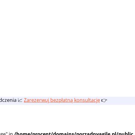
adczenia 📈
Zarezerwuj bezpłatną konsultację
👉
ge" in
/home/procent/domains/porzadnyagile.pl/public