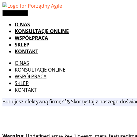
Skip
to
Menu
Menu
content
O NAS
KONSULTACJE ONLINE
WSPÓŁPRACA
SKLEP
KONTAKT
O NAS
KONSULTACJE ONLINE
WSPÓŁPRACA
SKLEP
KONTAKT
Budujesz efektywną firmę? 🚀 Skorzystaj z naszego doświ
Warning
: Undefined array key "ilovewp_meta_featuredima