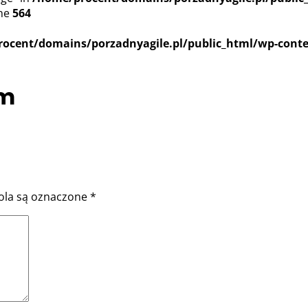
ine
564
ocent/domains/porzadnyagile.pl/public_html/wp-conte
em
la są oznaczone
*