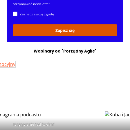
otrzymywać newsletter
Zaznacz swoją zgodę
Zapisz się
Webinary od "Porządny Agile"
Nagrywanie "od kuchni"