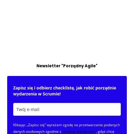
Newsletter "Porządny Agile"
Zapisz się i odbierz checklistę, jak robić porządnie
wydarzenia w Scrumie!
Klikając „Zapisz się” wyrażam zgodę na przetwarzanie podanych
danych osobowych zgodnie z
polityką prywatności
, gdyż chcę