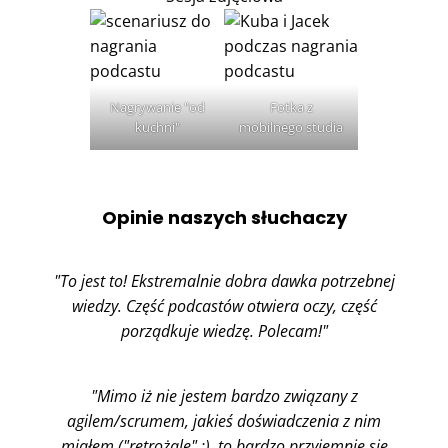
Nagrywanie "od
Fotka z
kuchni"
mobilnego studia
Opinie naszych słuchaczy
"To jest to! Ekstremalnie dobra dawka potrzebnej
wiedzy. Część podcastów otwiera oczy, część
porządkuje wiedzę. Polecam!"
"Mimo iż nie jestem bardzo związany z
agilem/scrumem, jakieś doświadczenia z nim
miałem ("retrożale" ;), to bardzo przyjemnie się