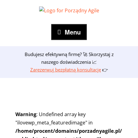
Skip
to
content
Menu
Budujesz efektywną firmę? 🚀 Skorzystaj z
naszego doświadczenia 📈
Zarezerwuj bezpłatną konsultację
👉
Warning
: Undefined array key
"ilovewp_meta_featuredimage" in
/home/procent/domains/porzadnyagile.pl/