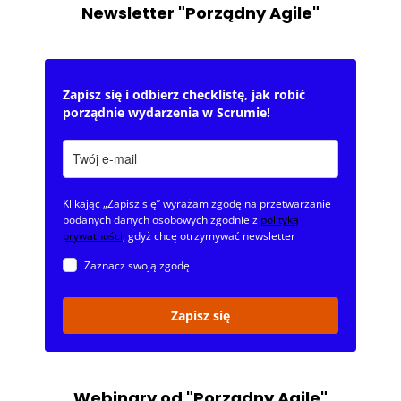
Newsletter "Porządny Agile"
Zapisz się i odbierz checklistę, jak robić
porządnie wydarzenia w Scrumie!
Klikając „Zapisz się” wyrażam zgodę na przetwarzanie
podanych danych osobowych zgodnie z
polityką
prywatności
, gdyż chcę otrzymywać newsletter
Zaznacz swoją zgodę
Zapisz się
Webinary od "Porządny Agile"