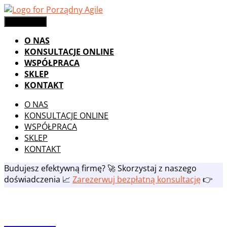
Skip
to
Menu
Menu
content
O NAS
KONSULTACJE ONLINE
WSPÓŁPRACA
SKLEP
KONTAKT
O NAS
KONSULTACJE ONLINE
WSPÓŁPRACA
SKLEP
KONTAKT
Budujesz efektywną firmę? 🚀 Skorzystaj z naszego
doświadczenia 📈
Zarezerwuj bezpłatną konsultację
👉