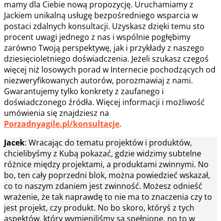
mamy dla Ciebie nową propozycję. Uruchamiamy z
Jackiem unikalną usługę bezpośredniego wsparcia w
postaci zdalnych konsultacji. Uzyskasz dzięki temu sto
procent uwagi jednego z nas i wspólnie pogłębimy
zarówno Twoją perspektywę, jak i przykłady z naszego
dziesięcioletniego doświadczenia. Jeżeli szukasz czegoś
więcej niż losowych porad w Internecie pochodzących od
niezweryfikowanych autorów, porozmawiaj z nami.
Gwarantujemy tylko konkrety z zaufanego i
doświadczonego źródła. Więcej informacji i możliwość
umówienia się znajdziesz na
Porzadnyagile.pl/konsultacje
.
Jacek
: Wracając do tematu projektów i produktów,
chcielibyśmy z Kubą pokazać, gdzie widzimy subtelne
różnice między projektami, a produktami zwinnymi. No
bo, ten cały poprzedni blok, można powiedzieć wskazał,
co to naszym zdaniem jest zwinność. Możesz odnieść
wrażenie, że tak naprawdę to nie ma to znaczenia czy to
jest projekt, czy produkt. No bo skoro, któryś z tych
aspektów, który wymieniliśmy są spełnione, no to w