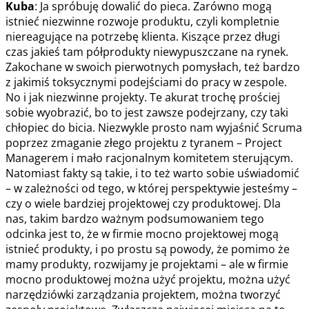
Kuba
: Ja spróbuję dowalić do pieca. Zarówno mogą
istnieć niezwinne rozwoje produktu, czyli kompletnie
niereagujące na potrzebę klienta. Kiszące przez długi
czas jakieś tam półprodukty niewypuszczane na rynek.
Zakochane w swoich pierwotnych pomysłach, też bardzo
z jakimiś toksycznymi podejściami do pracy w zespole.
No i jak niezwinne projekty. Te akurat trochę prościej
sobie wyobrazić, bo to jest zawsze podejrzany, czy taki
chłopiec do bicia. Niezwykle prosto nam wyjaśnić Scruma
poprzez zmaganie złego projektu z tyranem – Project
Managerem i mało racjonalnym komitetem sterującym.
Natomiast fakty są takie, i to też warto sobie uświadomić
– w zależności od tego, w której perspektywie jesteśmy –
czy o wiele bardziej projektowej czy produktowej. Dla
nas, takim bardzo ważnym podsumowaniem tego
odcinka jest to, że w firmie mocno projektowej mogą
istnieć produkty, i po prostu są powody, że pomimo że
mamy produkty, rozwijamy je projektami – ale w firmie
mocno produktowej można użyć projektu, można użyć
narzędziówki zarządzania projektem, można tworzyć