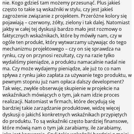
nie. Kogo gdzieś tam możemy przesunąć. Plus jakieś
często to takie są wskaźniki w stylu, czy jest jakieś
zagrożenie związanie z projektem. Przeróżne kolory się
pojawiają – czerwony, żółty, zielony i tak dalej. Natomiast
jakby w całej tej dyskusji bardzo mało jest rozmowy o
faktycznych wskaźnikach, które by mówiły nam, czy w
ogóle ten produkt, który wytwarzamy używając do tego
mechanizmu projektowego – czy on się sprawdza na
rynku, czy on przynosi rezultaty, czy na razie tylko
wydaliśmy pieniądze, a produktu namacalnie nadal nie
ma. Czy może wydajemy pieniądze, ale już to co nam
spływa z rynku jako zapłata za używanie tego produktu, w
pewnym stopniu już nam opłaca dalszy development?
Tak więc, zwykle obserwuję skupienie w projekcie na
wskaźnikach mówiących o tym, jak nam idzie proces
realizacji. Natomiast w firmach, które decydują się
bardziej takie zarządzanie produktowe, widzę więcej
dyskusji o jakichś konkretnych wskaźnikach przypiętych
do produktu. To są wskaźniki często bardziej finansowe,
które mówią nam o tym jak zarabiamy, ile zarabiamy,