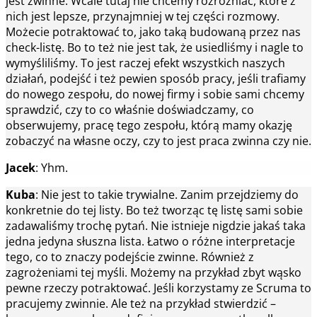
jest zwinne. Wcale tutaj nie chcemy rozróżniać, które z
nich jest lepsze, przynajmniej w tej części rozmowy.
Możecie potraktować to, jako taką budowaną przez nas
check-listę. Bo to też nie jest tak, że usiedliśmy i nagle to
wymyśliliśmy. To jest raczej efekt wszystkich naszych
działań, podejść i też pewien sposób pracy, jeśli trafiamy
do nowego zespołu, do nowej firmy i sobie sami chcemy
sprawdzić, czy to co właśnie doświadczamy, co
obserwujemy, pracę tego zespołu, którą mamy okazję
zobaczyć na własne oczy, czy to jest praca zwinna czy nie.
Jacek
: Yhm.
Kuba
: Nie jest to takie trywialne. Zanim przejdziemy do
konkretnie do tej listy. Bo też tworząc tę listę sami sobie
zadawaliśmy trochę pytań. Nie istnieje nigdzie jakaś taka
jedna jedyna słuszna lista. Łatwo o różne interpretacje
tego, co to znaczy podejście zwinne. Również z
zagrożeniami tej myśli. Możemy na przykład zbyt wąsko
pewne rzeczy potraktować. Jeśli korzystamy ze Scruma to
pracujemy zwinnie. Ale też na przykład stwierdzić –