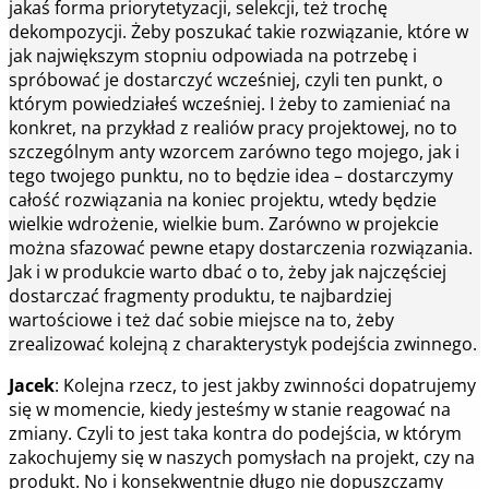
jakaś forma priorytetyzacji, selekcji, też trochę
dekompozycji. Żeby poszukać takie rozwiązanie, które w
jak największym stopniu odpowiada na potrzebę i
spróbować je dostarczyć wcześniej, czyli ten punkt, o
którym powiedziałeś wcześniej. I żeby to zamieniać na
konkret, na przykład z realiów pracy projektowej, no to
szczególnym anty wzorcem zarówno tego mojego, jak i
tego twojego punktu, no to będzie idea – dostarczymy
całość rozwiązania na koniec projektu, wtedy będzie
wielkie wdrożenie, wielkie bum. Zarówno w projekcie
można sfazować pewne etapy dostarczenia rozwiązania.
Jak i w produkcie warto dbać o to, żeby jak najczęściej
dostarczać fragmenty produktu, te najbardziej
wartościowe i też dać sobie miejsce na to, żeby
zrealizować kolejną z charakterystyk podejścia zwinnego.
Jacek
: Kolejna rzecz, to jest jakby zwinności dopatrujemy
się w momencie, kiedy jesteśmy w stanie reagować na
zmiany. Czyli to jest taka kontra do podejścia, w którym
zakochujemy się w naszych pomysłach na projekt, czy na
produkt. No i konsekwentnie długo nie dopuszczamy