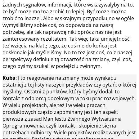
żadnych sygnałów, informacji, które wskazywałyby na to,
że być może można zrobić to lepiej. Być może można
zrobić to inaczej. Albo w skrajnym przypadku no w ogóle
wymyśliliśmy sobie coś, co odpowiada na naszą
potrzebę, ale tak naprawdę nikt oprócz nas nie jest
zainteresowany rezultatem. Tak więc taka umiejętność
też wzięcia na klatę tego, że coś nie do końca jest
doskonałe jak myśleliśmy. No to też jest coś, co z naszej
perspektywy definiuje tą otwartość na zmiany, czyli coś,
czego byśmy szukali w podejściu zwinnym.
Kuba
: I to reagowanie na zmiany może wynikać z
ostatniej z tej listy naszych przykładów czy pytań, o której
myślimy. Ostatni z punktów, który byśmy dodali to
kontakt z odbiorcą docelowym w toku prac rozwojowych.
W wielu projektach, ale też i w wielu pracach
produktowych często zapominany jest ten aspekt
pierwsza z zasad Manifestu Zwinnego Wytwarzania
Oprogramowania, czyli kontakt i skupienie się na
potrzebach odbiorcy. Wiele projektów realizowanych jest