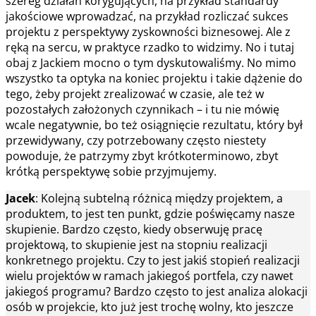
szereg działań korygujących, na przykład standardy
jakościowe wprowadzać, na przykład rozliczać sukces
projektu z perspektywy zyskowności biznesowej. Ale z
ręką na sercu, w praktyce rzadko to widzimy. No i tutaj
obaj z Jackiem mocno o tym dyskutowaliśmy. No mimo
wszystko ta optyka na koniec projektu i takie dążenie do
tego, żeby projekt zrealizować w czasie, ale też w
pozostałych założonych czynnikach – i tu nie mówię
wcale negatywnie, bo też osiągnięcie rezultatu, który był
przewidywany, czy potrzebowany często niestety
powoduje, że patrzymy zbyt krótkoterminowo, zbyt
krótką perspektywę sobie przyjmujemy.
Jacek
: Kolejną subtelną różnicą między projektem, a
produktem, to jest ten punkt, gdzie poświęcamy nasze
skupienie. Bardzo często, kiedy obserwuję pracę
projektową, to skupienie jest na stopniu realizacji
konkretnego projektu. Czy to jest jakiś stopień realizacji
wielu projektów w ramach jakiegoś portfela, czy nawet
jakiegoś programu? Bardzo często to jest analiza alokacji
osób w projekcie, kto już jest trochę wolny, kto jeszcze