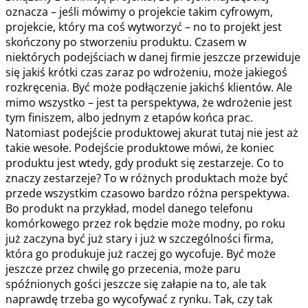
oznacza – jeśli mówimy o projekcie takim cyfrowym,
projekcie, który ma coś wytworzyć – no to projekt jest
skończony po stworzeniu produktu. Czasem w
niektórych podejściach w danej firmie jeszcze przewiduje
się jakiś krótki czas zaraz po wdrożeniu, może jakiegoś
rozkręcenia. Być może podłączenie jakichś klientów. Ale
mimo wszystko – jest ta perspektywa, że wdrożenie jest
tym finiszem, albo jednym z etapów końca prac.
Natomiast podejście produktowej akurat tutaj nie jest aż
takie wesołe. Podejście produktowe mówi, że koniec
produktu jest wtedy, gdy produkt się zestarzeje. Co to
znaczy zestarzeje? To w różnych produktach może być
przede wszystkim czasowo bardzo różna perspektywa.
Bo produkt na przykład, model danego telefonu
komórkowego przez rok będzie może modny, po roku
już zaczyna być już stary i już w szczególności firma,
która go produkuje już raczej go wycofuje. Być może
jeszcze przez chwilę go przecenia, może paru
spóźnionych gości jeszcze się załapie na to, ale tak
naprawdę trzeba go wycofywać z rynku. Tak, czy tak