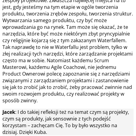
zespoły projektowe. Zwłaszcza najwięcej miejsca na to
jest, gdy jesteśmy na tym etapie w ogóle tworzenia
produktu, tworzenia zrębów zespołu, tworzenia struktur.
Wytwarzania samego produktu, czy być może
wprowadzania go na rynek. Tam może się okazać, że te
narzędzia, które być może niektórym zbyt pryncypialnie
czy religijnie kojarzą się z tym zakazanym Waterfallem.
Tak naprawdę to nie w Waterfallu jest problem, tylko w
złej realizacji tych narzędzi, które zarządzanie projektami
często ma w sobie. Natomiast każdemu Scrum
Masterowi, każdemu Agile Coachowi, nie jednemu
Product Ownerowi polecę zapoznanie się z narzędziami
związanymi z zarządzaniem projektami i zastanowienie
się jak to zrobić jak to zrobić, żeby pracować zwinnie nad
swoim rozwojem produktu, czy realizować projekty w
sposób zwinny.
Jacek
: I do takiej refleksji też na temat czym są projekty,
czym są produkty, jak sensownie z tych podejść
korzystam – zachęcam Cię. To by było wszystko na
dzisiaj. Dzięki Kuba.