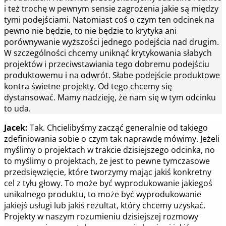
i też trochę w pewnym sensie zagrożenia jakie są między
tymi podejściami. Natomiast coś o czym ten odcinek na
pewno nie będzie, to nie będzie to krytyka ani
porównywanie wyższości jednego podejścia nad drugim.
W szczególności chcemy uniknąć krytykowania słabych
projektów i przeciwstawiania tego dobremu podejściu
produktowemu i na odwrót. Słabe podejście produktowe
kontra świetne projekty. Od tego chcemy się
dystansować. Mamy nadzieję, że nam się w tym odcinku
to uda.
Jacek:
Tak. Chcielibyśmy zacząć generalnie od takiego
zdefiniowania sobie o czym tak naprawdę mówimy. Jeżeli
myślimy o projektach w trakcie dzisiejszego odcinka, no
to myślimy o projektach, że jest to pewne tymczasowe
przedsięwzięcie, które tworzymy mając jakiś konkretny
cel z tyłu głowy. To może być wyprodukowanie jakiegoś
unikalnego produktu, to może być wyprodukowanie
jakiejś usługi lub jakiś rezultat, który chcemy uzyskać.
Projekty w naszym rozumieniu dzisiejszej rozmowy