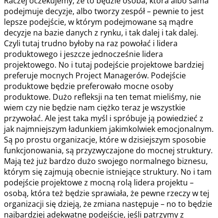
Raczej oczekujemy, że to będzie osoba, która albo sama
podejmuje decyzje, albo tworzy zespół – pewnie to jest
lepsze podejście, w którym podejmowane są mądre
decyzje na bazie danych z rynku, i tak dalej i tak dalej.
Czyli tutaj trudno byłoby na raz powołać i lidera
produktowego i jeszcze jednocześnie lidera
projektowego. No i tutaj podejście projektowe bardziej
preferuje mocnych Project Managerów. Podejście
produktowe będzie preferowało mocne osoby
produktowe. Dużo refleksji na ten temat mieliśmy, nie
wiem czy nie będzie nam ciężko teraz je wszystkie
przywołać. Ale jest taka myśl i spróbuje ją powiedzieć z
jak najmniejszym ładunkiem jakimkolwiek emocjonalnym.
Są po prostu organizacje, które w dzisiejszym sposobie
funkcjonowania, są przyzwyczajone do mocnej struktury.
Mają też już bardzo dużo swojego normalnego biznesu,
którym się zajmują obecnie istniejące struktury. No i tam
podejście projektowe z mocną rolą lidera projektu –
osobą, która też będzie sprawiała, że pewne rzeczy w tej
organizacji się dzieją, że zmiana następuje – no to będzie
najbardziej adekwatne podejście, jeśli patrzymy z