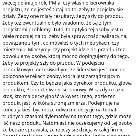
więcej definiuje rolę PM-a, czy właśnie kierownika
projektu, że no jesteś tutaj po to, żeby te projekty się
działy. Żeby one miały rezultaty, żeby szły do przodu,
żeby też ewentualnie było wiadomo, że są z tymi
projektami problemy. Tutaj ta optyka tej osoby jest o
wiele mocniej na to, żeby była sprawczość realizacyjna,
powiązane z tym, co mówiłeś o tych metrykach, czy
mierzeniu. Mierzymy. czy projekt idzie do przodu i też
powołujemy osobę, którą mocno dopingujemy do tego,
żeby te projekty szły do przodu. W podejściu
produktowym oczekiwałbym, że liderstwo jest mocno
położone w rękach osoby, która jest zarządzającym
produktem. Czy to będzie jakiś dyrektor produktu, głowa
produktu, Product Owner scrumowy. W każdym razie
ktoś, kto ma decyzyjność w kwestii tego, gdzie ten
produkt jest, w którą stronę zmierza. Podejmuje na
końcu jakieś, być może odważne decyzje na temat
trudnych czasami dylematów na temat tego, gdzie może
iść nasz produkt. Natomiast nie oczekujemy od tej osoby,
że będzie sprawiała, że rzeczy się dzieją w całej firmie.