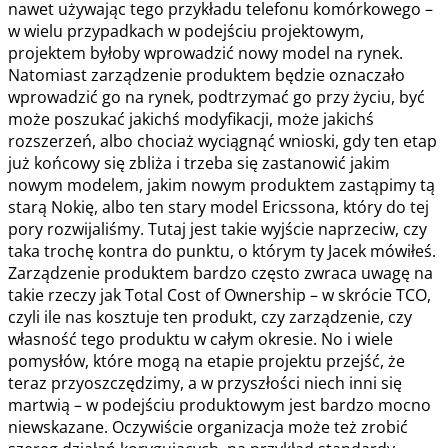
nawet używając tego przykładu telefonu komórkowego –
w wielu przypadkach w podejściu projektowym,
projektem byłoby wprowadzić nowy model na rynek.
Natomiast zarządzenie produktem będzie oznaczało
wprowadzić go na rynek, podtrzymać go przy życiu, być
może poszukać jakichś modyfikacji, może jakichś
rozszerzeń, albo chociaż wyciągnąć wnioski, gdy ten etap
już końcowy się zbliża i trzeba się zastanowić jakim
nowym modelem, jakim nowym produktem zastąpimy tą
starą Nokię, albo ten stary model Ericssona, który do tej
pory rozwijaliśmy. Tutaj jest takie wyjście naprzeciw, czy
taka trochę kontra do punktu, o którym ty Jacek mówiłeś.
Zarządzenie produktem bardzo często zwraca uwagę na
takie rzeczy jak Total Cost of Ownership – w skrócie TCO,
czyli ile nas kosztuje ten produkt, czy zarządzenie, czy
własność tego produktu w całym okresie. No i wiele
pomysłów, które mogą na etapie projektu przejść, że
teraz przyoszczędzimy, a w przyszłości niech inni się
martwią – w podejściu produktowym jest bardzo mocno
niewskazane. Oczywiście organizacja może też zrobić