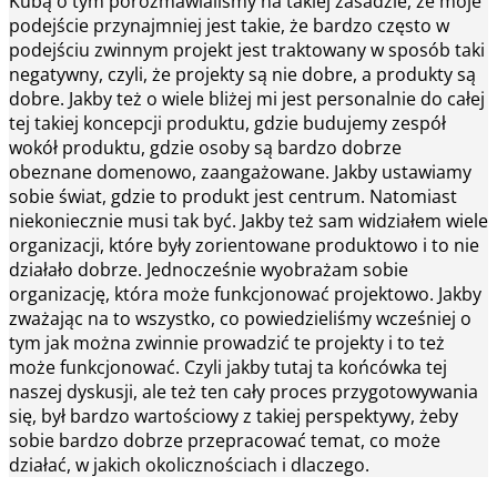
Kubą o tym porozmawialiśmy na takiej zasadzie, że moje
podejście przynajmniej jest takie, że bardzo często w
podejściu zwinnym projekt jest traktowany w sposób taki
negatywny, czyli, że projekty są nie dobre, a produkty są
dobre. Jakby też o wiele bliżej mi jest personalnie do całej
tej takiej koncepcji produktu, gdzie budujemy zespół
wokół produktu, gdzie osoby są bardzo dobrze
obeznane domenowo, zaangażowane. Jakby ustawiamy
sobie świat, gdzie to produkt jest centrum. Natomiast
niekoniecznie musi tak być. Jakby też sam widziałem wiele
organizacji, które były zorientowane produktowo i to nie
działało dobrze. Jednocześnie wyobrażam sobie
organizację, która może funkcjonować projektowo. Jakby
zważając na to wszystko, co powiedzieliśmy wcześniej o
tym jak można zwinnie prowadzić te projekty i to też
może funkcjonować. Czyli jakby tutaj ta końcówka tej
naszej dyskusji, ale też ten cały proces przygotowywania
się, był bardzo wartościowy z takiej perspektywy, żeby
sobie bardzo dobrze przepracować temat, co może
działać, w jakich okolicznościach i dlaczego.