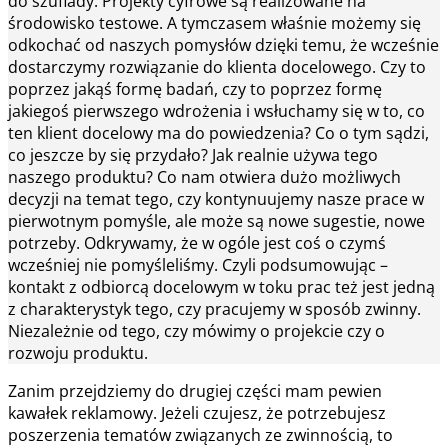
do szuflady. Projekty cyfrowe są realizowane na
środowisko testowe. A tymczasem właśnie możemy się
odkochać od naszych pomysłów dzięki temu, że wcześnie
dostarczymy rozwiązanie do klienta docelowego. Czy to
poprzez jakąś formę badań, czy to poprzez formę
jakiegoś pierwszego wdrożenia i wsłuchamy się w to, co
ten klient docelowy ma do powiedzenia? Co o tym sądzi,
co jeszcze by się przydało? Jak realnie używa tego
naszego produktu? Co nam otwiera dużo możliwych
decyzji na temat tego, czy kontynuujemy nasze prace w
pierwotnym pomyśle, ale może są nowe sugestie, nowe
potrzeby. Odkrywamy, że w ogóle jest coś o czymś
wcześniej nie pomyśleliśmy. Czyli podsumowując –
kontakt z odbiorcą docelowym w toku prac też jest jedną
z charakterystyk tego, czy pracujemy w sposób zwinny.
Niezależnie od tego, czy mówimy o projekcie czy o
rozwoju produktu.
Zanim przejdziemy do drugiej części mam pewien
kawałek reklamowy. Jeżeli czujesz, że potrzebujesz
poszerzenia tematów związanych ze zwinnością, to