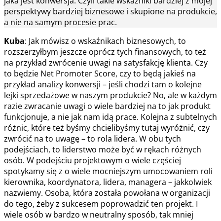
jaka jest konwersja. Czyli takie wskaźniki bardziej z mojej
perspektywy bardziej biznesowe i skupione na produkcie,
a nie na samym procesie prac.
Kuba
: Jak mówisz o wskaźnikach biznesowych, to
rozszerzyłbym jeszcze oprócz tych finansowych, to też
na przykład zwrócenie uwagi na satysfakcję klienta. Czy
to będzie Net Promoter Score, czy to będą jakieś na
przykład analizy konwersji – jeśli chodzi tam o kolejne
lejki sprzedażowe w naszym produkcie? No, ale w każdym
razie zwracanie uwagi o wiele bardziej na to jak produkt
funkcjonuje, a nie jak nam idą prace. Kolejna z subtelnych
różnic, które też byśmy chcielibyśmy tutaj wyróżnić, czy
zwrócić na to uwagę – to rola lidera. W obu tych
podejściach, to liderstwo może być w rękach różnych
osób. W podejściu projektowym o wiele częściej
spotykamy się z o wiele mocniejszym umocowaniem roli
kierownika, koordynatora, lidera, managera – jakkolwiek
nazwiemy. Osoba, która została powołana w organizacji
do tego, żeby z sukcesem poprowadzić ten projekt. I
wiele osób w bardzo w neutralny sposób, tak mniej