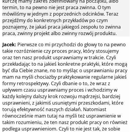
kurczę mamy zakres zdefiniowany na początku, albo
termin, to na pewno nie jest praca zwinna. O tym
mówiliśmy w jednym z poprzednich odcinków. Teraz
przejdźmy do konkretnych przykładów po czym
poznajemy, że jakaś praca jakiegoś zespołu to zwinna
praca, zwinny projekt albo zwinny rozwój produktu.
Jacek:
Pierwsze co mi przychodzi do głowy to na pewno
takie rozróżnienie czy proces pracy, który stosujemy
oraz ten nasz produkt usprawniamy w trakcie. Czyli
przekładając to na jakieś konkretne praktyki, które mogą
być dla Ciebie znane, no to myśląc o usprawnianiu pracy
mam na myśli chociażby praktykowanie regularne jakieś
formy retrospektywy. Czyli dbanie o to, że wraz z
upływem czasu usprawniamy proces i wchodzimy w
każdy kolejny dalszy krok rozwoju mądrzejsi, bardziej
usprawnieni, z jakimiś usuniętymi przeszkodami, które
torują efektywność naszych działań. Natomiast
równocześnie mam tutaj na myśli też usprawnienie w
takim rozumieniu, że ten nasz produkt pracy on również
podlega usprawnieniom. Czyli to nie jest tak, że sobie