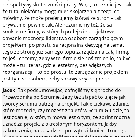
perspektywy skuteczności pracy. Więc, to też nie jest tak,
że tutaj niektórzy mogą mieć skojarzenia z tego, co
mówimy, że może preferujemy którąś ze stron – tak
prywatnie, pewnie tak. Ale rozumiemy też, że są
konkretne firmy, w których podejście projektowe,
dawanie mocnego liderstwa osobom zarządzającym
projektem, po prostu są racjonalną decyzją na temat
tego ze strony już samego topu zarządzania całą firmą,
że jeśli chcemy, żeby w tej firmie się coś zmieniło, to być
może – tu i teraz, gdzie jesteśmy, bez większych
reorganizacji – to po prostu, to zarządzanie projektem
jest tym sposobem, żeby sprawy szły do przodu.
Jacek
: Tak podsumowując, cofnęliśmy się trochę do
Przewodnika po Scrumie, żeby też złapać to ujęcie jak
twórcy Scruma patrzą na projekt. Takie ciekawe zdanie,
które możecie, czy możesz znaleźć w Scrum Guidzie, to
jest zdanie, w którym mowa jest o tym, że sprint można
uznać za projekt z określonym horyzontem. Jakby
zakończenia, na zasadzie – początek i koniec. Trochę z