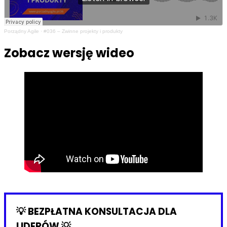
Porządny Agile
·
#036 – Zwinne projekty i produkty
Zobacz wersję wideo
💡 BEZPŁATNA KONSULTACJA DLA
LIDERÓW 💡