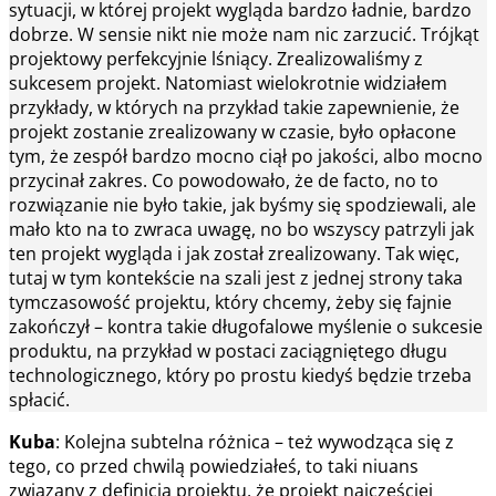
sytuacji, w której projekt wygląda bardzo ładnie, bardzo
dobrze. W sensie nikt nie może nam nic zarzucić. Trójkąt
projektowy perfekcyjnie lśniący. Zrealizowaliśmy z
sukcesem projekt. Natomiast wielokrotnie widziałem
przykłady, w których na przykład takie zapewnienie, że
projekt zostanie zrealizowany w czasie, było opłacone
tym, że zespół bardzo mocno ciął po jakości, albo mocno
przycinał zakres. Co powodowało, że de facto, no to
rozwiązanie nie było takie, jak byśmy się spodziewali, ale
mało kto na to zwraca uwagę, no bo wszyscy patrzyli jak
ten projekt wygląda i jak został zrealizowany. Tak więc,
tutaj w tym kontekście na szali jest z jednej strony taka
tymczasowość projektu, który chcemy, żeby się fajnie
zakończył – kontra takie długofalowe myślenie o sukcesie
produktu, na przykład w postaci zaciągniętego długu
technologicznego, który po prostu kiedyś będzie trzeba
spłacić.
Kuba
: Kolejna subtelna różnica – też wywodząca się z
tego, co przed chwilą powiedziałeś, to taki niuans
związany z definicją projektu, że projekt najczęściej