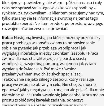
blokujemy – powiedzmy, nie wiem – pół roku czasu i cały
czas bez sprawdzania tego w jakikolwiek sposób by z
rynkiem, z użytkownikami, z klientem pracujemy nad tym,
tylko staramy się tę informację zwrotną na temat tego
produktu zbierać. No i ten produkt po prostu wraz z jego
rozwojem równocześnie usprawniać.
Kuba:
Następną kwestią, po której możemy poznać czy
praca przebiega w sposób zwinny to odpowiedzenie
sobie na pytanie: Jak przebiega współpraca i jak
wyglądają interakcję między członkami zespołu? Praca
zwinna dla nas charakteryzuje się bardzo ścisłą
współpracą, wzajemną pomocą, wzajemną jakąś tam
wymianą doświadczeń. Być może również
przełamywaniem swoich ścisłych specjalizacji.
Traktowanie się jako silnego zespołu, który realizuje
pracę we wspólnie obranym celu. Nie chcę za mocno
epatować jakby negatywną stroną, no ale gdzieś dla mnie
niezwinne to jest traktowanie się jako osoba, która ma po
prostu zrobić swój kawałek zadania, odhaczyć,
zaraportować, że zostało to zrealizowane – to z