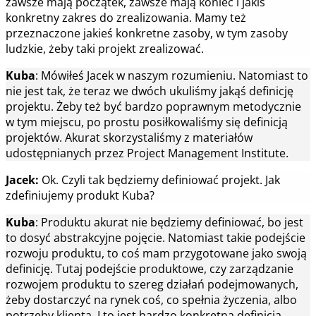
zawsze mają początek, zawsze mają koniec i jakiś
konkretny zakres do zrealizowania. Mamy też
przeznaczone jakieś konkretne zasoby, w tym zasoby
ludzkie, żeby taki projekt zrealizować.
Kuba
: Mówiłeś Jacek w naszym rozumieniu. Natomiast to
nie jest tak, że teraz we dwóch ukuliśmy jakąś definicję
projektu. Żeby też być bardzo poprawnym metodycznie
w tym miejscu, po prostu posiłkowaliśmy się definicją
projektów. Akurat skorzystaliśmy z materiałów
udostępnianych przez Project Management Institute.
Jacek:
Ok. Czyli tak będziemy definiować projekt. Jak
zdefiniujemy produkt Kuba?
Kuba
: Produktu akurat nie będziemy definiować, bo jest
to dosyć abstrakcyjne pojęcie. Natomiast takie podejście
rozwoju produktu, to coś mam przygotowane jako swoją
definicję. Tutaj podejście produktowe, czy zarządzanie
rozwojem produktu to szereg działań podejmowanych,
żeby dostarczyć na rynek coś, co spełnia życzenia, albo
potrzeby klienta. I to jest bardzo konkretna definicja,