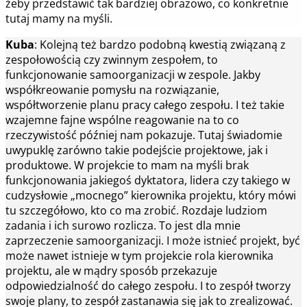
żeby przedstawić tak bardziej obrazowo, co konkretnie
tutaj mamy na myśli.
Kuba
: Kolejną też bardzo podobną kwestią związaną z
zespołowością czy zwinnym zespołem, to
funkcjonowanie samoorganizacji w zespole. Jakby
współkreowanie pomysłu na rozwiązanie,
współtworzenie planu pracy całego zespołu. I też takie
wzajemne fajne wspólne reagowanie na to co
rzeczywistość później nam pokazuje. Tutaj świadomie
uwypuklę zarówno takie podejście projektowe, jak i
produktowe. W projekcie to mam na myśli brak
funkcjonowania jakiegoś dyktatora, lidera czy takiego w
cudzysłowie „mocnego” kierownika projektu, który mówi
tu szczegółowo, kto co ma zrobić. Rozdaje ludziom
zadania i ich surowo rozlicza. To jest dla mnie
zaprzeczenie samoorganizacji. I może istnieć projekt, być
może nawet istnieje w tym projekcie rola kierownika
projektu, ale w mądry sposób przekazuje
odpowiedzialność do całego zespołu. I to zespół tworzy
swoje plany, to zespół zastanawia się jak to zrealizować.