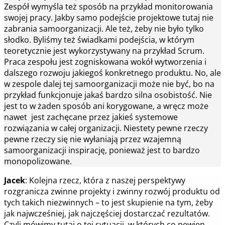
Zespół wymyśla też sposób na przykład monitorowania
swojej pracy. Jakby samo podejście projektowe tutaj nie
zabrania samoorganizacji. Ale też, żeby nie było tylko
słodko. Byliśmy też świadkami podejścia, w którym
teoretycznie jest wykorzystywany na przykład Scrum.
Praca zespołu jest zogniskowana wokół wytworzenia i
dalszego rozwoju jakiegoś konkretnego produktu. No, ale
w zespole dalej tej samoorganizacji może nie być, bo na
przykład funkcjonuje jakaś bardzo silna osobistość. Nie
jest to w żaden sposób ani korygowane, a wręcz może
nawet jest zachęcane przez jakieś systemowe
rozwiązania w całej organizacji. Niestety pewne rzeczy
pewne rzeczy się nie wyłaniają przez wzajemną
samoorganizacji inspirację, ponieważ jest to bardzo
monopolizowane.
Jacek
: Kolejna rzecz, która z naszej perspektywy
rozgranicza zwinne projekty i zwinny rozwój produktu od
tych takich niezwinnych – to jest skupienie na tym, żeby
jak najwcześniej, jak najczęściej dostarczać rezultatów.
Czyli mówimy tutaj o tej sytuacji, w których co pewien